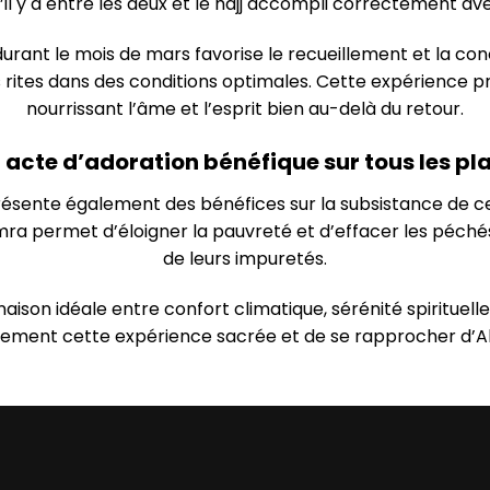
u’il y a entre les deux et le hajj accompli correctement a
ant le mois de mars favorise le recueillement et la conce
s rites dans des conditions optimales. Cette expérience p
nourrissant l’âme et l’esprit bien au-delà du retour.
 acte d’adoration bénéfique sur tous les pl
ésente également des bénéfices sur la subsistance de celui
Omra permet d’éloigner la pauvreté et d’effacer les péché
de leurs impuretés.
aison idéale entre confort climatique, sérénité spiritue
nement cette expérience sacrée et de se rapprocher d’All