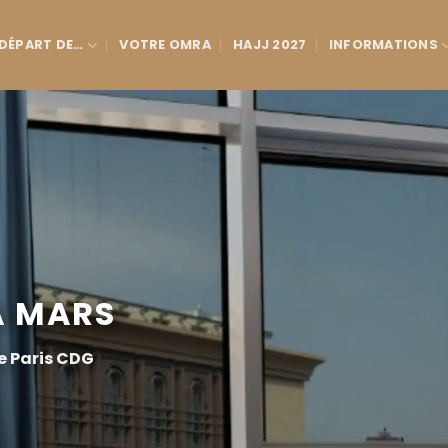
 DÉPART DE…
VOTRE OMRA
HAJJ 2027
INFORMATIONS
 MARS
e Paris CDG