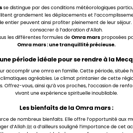
s
se distingue par des conditions météorologiques partic
tent grandement les déplacements et l’accomplissement de
 entier peuvent ainsi profiter pleinement de leur séjou
consacrer à l’adoration d’Allah.
us les différentes formules de
Omra mars
proposées par
Omra mars : une tranquillité précieuse.
une période idéale pour se rendre à la Mecq
ur accomplir une omra en famille. Cette période, située 
climatiques agréables. Le climat printanier de cette rég
 Offrez-vous, ainsi qu’à vos proches, l’occasion de renf
vivant une expérience spirituelle inoubliable.
Les bienfaits de la Omra mars :
ource de nombreux bienfaits. Elle offre l’opportunité aux 
mineurs et de multiplier les bonnes actions. Le messager d’Allah ﷺ a d’ai