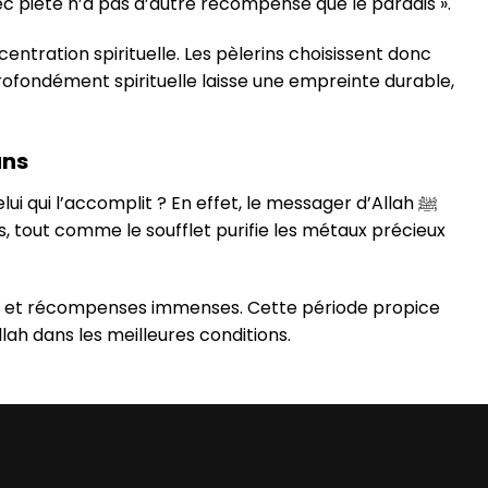
vec piété n’a pas d’autre récompense que le paradis ».
ntration spirituelle. Les pèlerins choisissent donc
rofondément spirituelle laisse une empreinte durable,
ans
 qui l’accomplit ? En effet, le messager d’Allah ﷺ
s, tout comme le soufflet purifie les métaux précieux
lle et récompenses immenses. Cette période propice
ah dans les meilleures conditions.