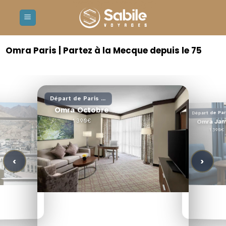
Passer
au
contenu
Omra Paris | Partez à la Mecque depuis le 75
Départ de Paris CDG
Omra Octobre
1 390€
Omra Jan
1 390€
‹
›