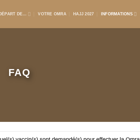
DÉPART DE…
VOTRE OMRA
HAJJ 2027
INFORMATIONS
FAQ
uel(s) vaccin(s) sont demandé(s) pour effectuer la Omra