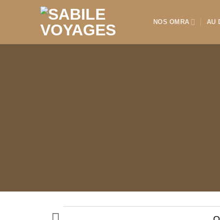
Passer
au
NOS OMRA
AU 
contenu
Q