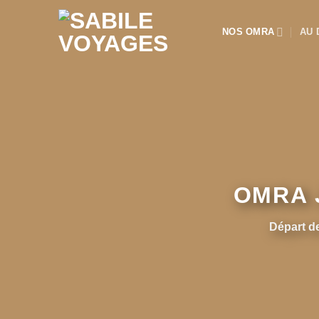
Passer
au
NOS OMRA
AU 
contenu
OMRA 
Départ d