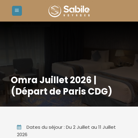
Passer
au
contenu
Omra Juillet 2026 |
(Départ de Paris CDG)
Dates du séjour : Du 2 Juillet au 11 Juillet
2026